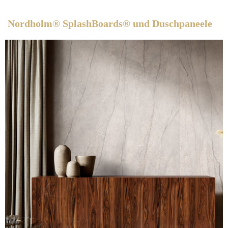
Nordholm® SplashBoards® und Duschpaneele